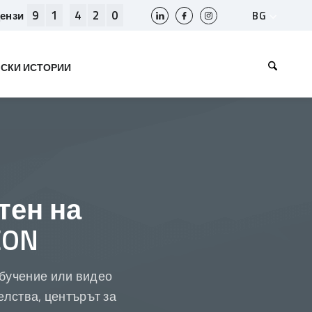
9
1
4
2
0
BG
цензи
SLO
HR
СКИ ИСТОРИИ
EN
BIH
МК
RS
AL
ME
KS
тен на
EON
обучение или видео
елства, центърът за