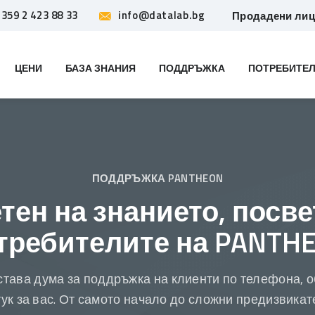
359 2 423 88 33
info@datalab.bg
Продадени ли
ЦЕНИ
БАЗА ЗНАНИЯ
ПОДДРЪЖКА
ПОТРЕБИТЕЛ
ПОДДРЪЖКА PANTHEON
тен на знанието, посве
требителите на PANTH
тава дума за поддръжка на клиенти по телефона, 
тук за вас. От самото начало до сложни предизвикат