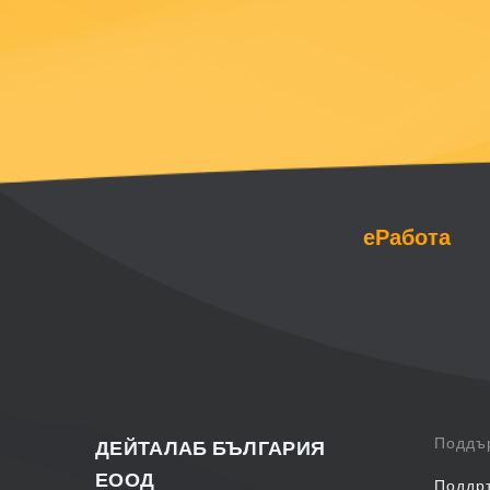
еРабота
Поддъ
ДЕЙТАЛАБ БЪЛГАРИЯ
ЕООД
Поддр