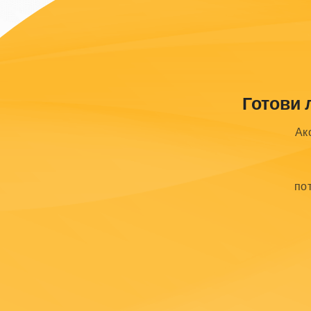
Готови 
Ак
по