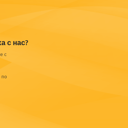
а с нас?
е с
 по