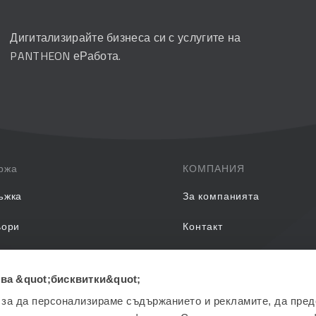
Дигитализирайте бизнеса си с услугите на
PANTHEON еРабота.
ржа
КОМПАНИЯ
ъжка
За компанията
ьори
Контакт
задавани въпроси
ва &quot;бисквитки&quot;
EON Обучения
 за да персонализираме съдържанието и рекламите, да пре