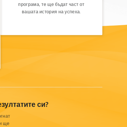
програма, те ще бъдат част от
вашата история на успеха.
зултатите си?
огнат
и ще