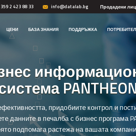
359 2 423 88 33
info@datalab.bg
Продадени ли
ЦЕНИ
БАЗА ЗНАНИЯ
ПОДДРЪЖКА
ПОТРЕБИТЕЛ
знес информацио
система PANTHEO
ефективността, придобиите контрол и пости
те данните в печалба с бизнес програма 
оято подпомага растежа на вашата компани