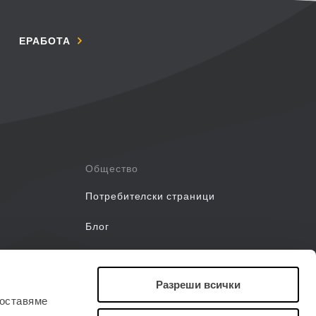
ЕРАБОТА
Общество
Потребителски страници
Блог
Уебинари
Разреши всички
Ръководства
доставяме