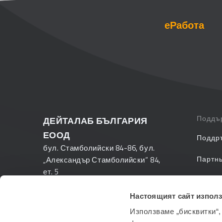
еРабота
Поддъ
ДЕЙТАЛАБ БЪЛГАРИЯ
ЕООД
Поддр
бул. Стамболийски 84-86, бул.
Партн
„Александър Стамболийски“ 84,
ет. 5
Често 
1303 София
Настоящият сайт използ
PANTH
+359 2 423 88 33
Използваме „бисквитки“,