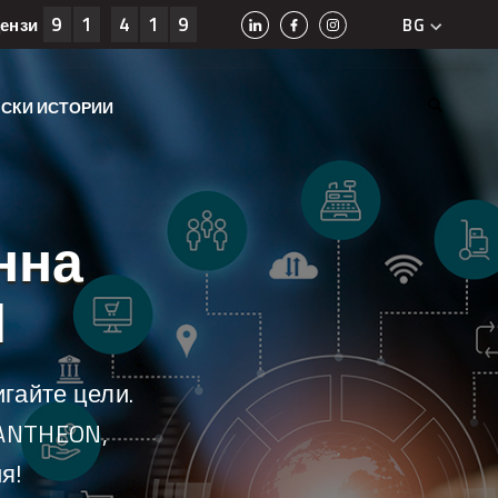
9
1
4
1
9
BG
цензи
SLO
HR
СКИ ИСТОРИИ
EN
BIH
МК
RS
нна
AL
ME
N
KS
гайте цели.
PANTHEON,
я!