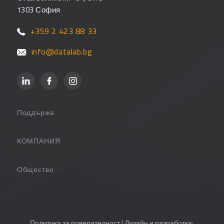
1303 София
+359 2 423 88 33
info@datalab.bg
Поддържа
Поддръжка
КОМПАНИЯ
Партньори
За компанията
Общество
Често задавани въпроси
Контакт
Потребителски страници
PANTHEON Обучения
Блог
Политика за поверителност
| Дизайн и разработка: