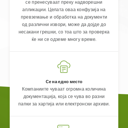
SMS
се пренесуваат преку надворешни
ИЗВЕСТИЕ
апликации. Целата оваа конфузија на
превземање и обработка на документи
КОНТАКТ
од различни извори, може да дојде до
несакани грешки, со тоа што за проверка
ќе ни се одземе многу време.
Се на едно место
Компаниите чуваат огромна количина
документација, која се чува во разни
папки за хартија или електронски архиви.