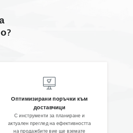
а
ро?
Оптимизирани поръчки към
доставчици
С инструменти за планиране и
актуален преглед на ефективността
на продажбите вие ще вземате