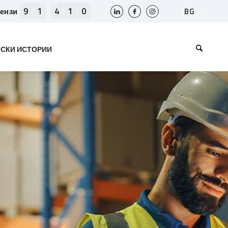
9
1
4
1
0
BG
цензи
SLO
HR
СКИ ИСТОРИИ
EN
BIH
МК
RS
AL
ME
KS