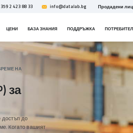
359 2 423 88 33
info@datalab.bg
Продадени ли
ЦЕНИ
БАЗА ЗНАНИЯ
ПОДДРЪЖКА
ПОТРЕБИТЕЛ
ВРЕМЕ НА
) за
 достъп до
ме. Когато вашият