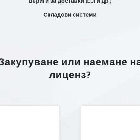
Вериги за доставки (EDI и др.)
Складови системи
Закупуване или наемане н
лиценз?