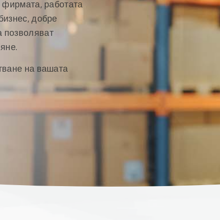
в фирмата, работата
бизнес, добре
а позволяват
яне.
тване на вашата