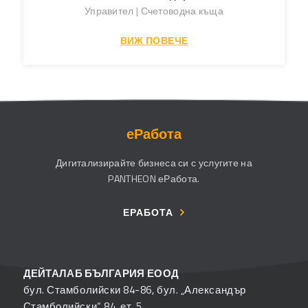
Управител | Счетоводна къща
ВИЖ ПОВЕЧЕ
еРабота
Дигитализирайте бизнеса си с услугите на
PANTHEON еРабота.
ЕРАБОТА
ДЕЙТАЛАБ БЪЛГАРИЯ ЕООД
бул. Стамболийски 84-86, бул. „Александър
Стамболийски“ 84, ет. 5