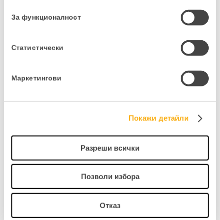
съгласие
ни насочват към по-успешно
развитие и бизнес.
За функционалност
Статистически
Маркетингови
Иван Мирковски
Управител | Smart Living
Покажи детайли
ВИЖ ПОВЕЧЕ
Разреши всички
Позволи избора
Отказ