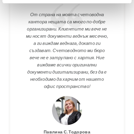
От страна на моята счетоводна
кантора нещата са много по-добре
организирани. Клиентите ми вече не
ми носят документи веднъж месечно,
а ги виждам веднага, докато ги
създават. Счетоводното ми бюро
вече не е затрупано с хартия. Ние
виждаме всички оригинални
документи дигитализирани, без да е
необходимо да харчим от нашето
офис пространство!
Павлина С. Тодорова