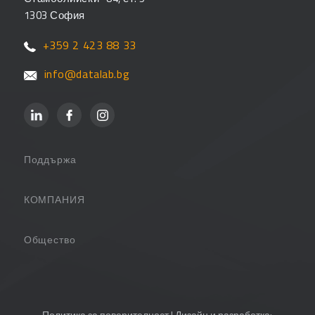
1303 София
+359 2 423 88 33
info@datalab.bg
Поддържа
Поддръжка
КОМПАНИЯ
Партньори
За компанията
Общество
Често задавани въпроси
Контакт
Потребителски страници
PANTHEON Обучения
Блог
Политика за поверителност
| Дизайн и разработка: