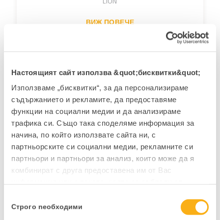
LION
ВИЖ ПОВЕЧЕ
Настоящият сайт използва &quot;бисквитки&quot;
Използваме „бисквитки“, за да персонализираме
съдържанието и рекламите, да предоставяме
Екипът на Datalab реализира
функции на социални медии и да анализираме
материални, финансови и POS
трафика си. Също така споделяме информация за
операции за нас. Използвайки бизнес
начина, по който използвате сайта ни, с
решението Pantheon, получихме по-
партньорските си социални медии, рекламните си
лесна проследимост на документите,
партньори и партньори за анализ, които може да я
на инвентара, проследяваме всички
комбинират с друга предоставена им от Вас
условия и получаваме подробни
информация или с такава, която са събрали от
отчети според нашите нужди. С
ползването от Ваша страна на услугите им.
Избор
Pantheon получихме ясна картина на
Строго nеобходими
на
дейността, както и ясни данни, които