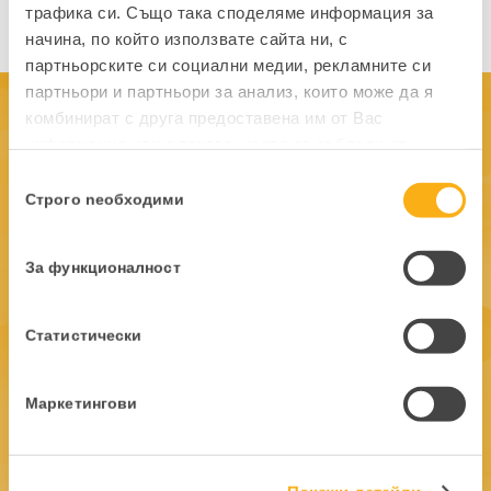
трафика си. Също така споделяме информация за
начина, по който използвате сайта ни, с
партньорските си социални медии, рекламните си
партньори и партньори за анализ, които може да я
комбинират с друга предоставена им от Вас
Започнете да работите
информация или с такава, която са събрали от
ефективно
ползването от Ваша страна на услугите им.
Избор
Строго nеобходими
на
съгласие
За функционалност
PANTHEON Web Light
14,99 евро./мес.
Статистически
Маркетингови
издаване на фактури
въвеждане на получени фактури