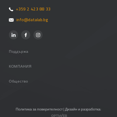
+359 2 423 88 33
info@datalab.bg
Поддържа
Поддръжка
КОМПАНИЯ
Партньори
За компанията
Общество
Често задавани въпроси
Контакт
Потребителски страници
PANTHEON Обучения
Блог
Политика за поверителност
| Дизайн и разработка:
Уебинари