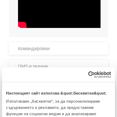
Командировки
DMS и задачи
Контролна табла
Настоящият сайт използва &quot;бисквитки&quot;
B2B поръчки
Използваме „бисквитки“, за да персонализираме
съдържанието и рекламите, да предоставяме
функции на социални медии и да анализираме