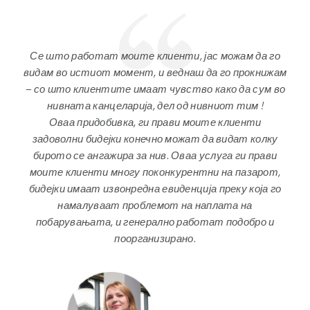
 го
Се што работат моите клиенти, јас можам да го
Се
нижам
видам во истиот момент, и веднаш да го прокнижам
вида
м во
– со што клиентите имаат чувство како да сум во
– с
нивната канцеларија, дел од нивниот тим !
Оваа придобивка, ги прави моите клиенти
лку
задоволни бидејки конечно можат да видат колку
за
ави
бирото се ангажира за нив. Оваа услуга ги прави
би
рот,
моите клиенти многу поконкурентни на пазарот,
мо
а го
бидејки имаат извонредна евиденција преку која го
бид
намалуваат проблемот на наплата на
 и
побарувањата, и генерално работат подобро и
п
поорганизирано.