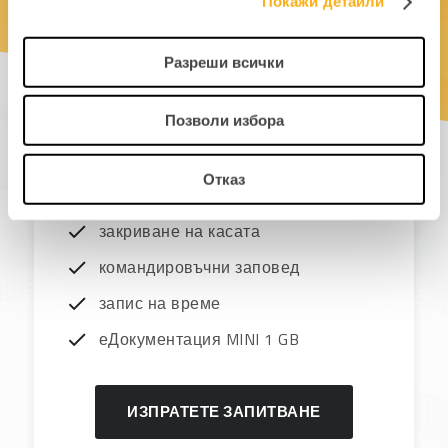
Покажи детайли
касова работа (пресметка…)
регистър на издадени фактури
Разреши всички
(касов апарат)
поддържане на складове и
Позволи избора
наличности
сканиране и проверка на
Отказ
документи
закриване на касата
командировъчни заповед
запис на време
еДокументация MINI 1 GB
ИЗПРАТЕТЕ ЗАПИТВАНЕ