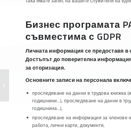
така имате запис на вашите служители на едн
Бизнес програмата P
съвместима с GDPR
Личната информация се предоставя в с
Достъпът до поверителна информация
за оторизация.
Основните записи на персонала включ
Наличности и складове
проследяване на данни в трудова книжка (
годишнини…), проследяване на данни в тру
годишнина…),
проследяване на информация за членове н
работа, лични карти, документи,