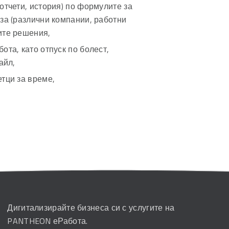
отчети, история) по формулите за
за (различни компании, работни
ите решения,
ота, като отпуск по болест,
айл,
етци за време,
Дигитализирайте бизнеса си с услугите на
PANTHEON еРабота.