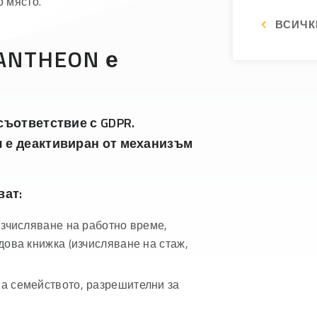
о място.
ВСИЧК
ANTHEON е
ъответствие с GDPR.
 е деактивиран от механизъм
ват:
изчисляване на работно време,
дова книжка (изчисляване на стаж,
а семейството, разрешителни за