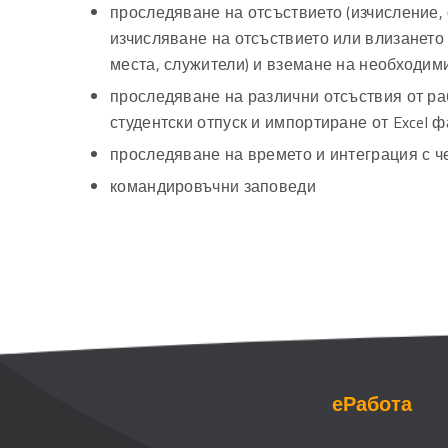
проследяване на отсъствието (изчисление, 
изчисляване на отсъствието или влизането 
места, служители) и вземане на необходим
проследяване на различни отсъствия от раб
студентски отпуск и импортиране от Excel ф
проследяване на времето и интеграция с ч
командировъчни заповеди
еРабота