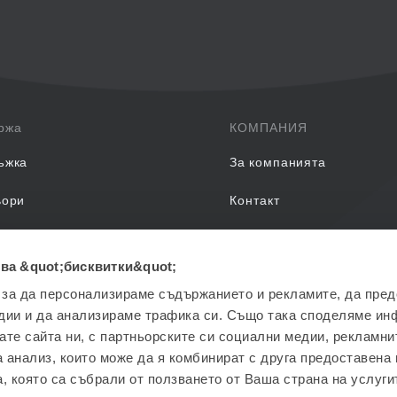
ржа
КОМПАНИЯ
ъжка
За компанията
ьори
Контакт
задавани въпроси
ва &quot;бисквитки&quot;
EON Обучения
 за да персонализираме съдържанието и рекламите, да пре
дии и да анализираме трафика си. Също така споделяме ин
вате сайта ни, с партньорските си социални медии, рекламни
а анализ, които може да я комбинират с друга предоставена 
, която са събрали от ползването от Ваша страна на услуги