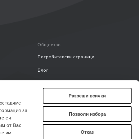
Общество
Потребителски страници
Блог
Уебинари
Разреши всички
Ръководства
доставяме
формация за
Позволи избора
те си
им от Вас
Отказ
те им.