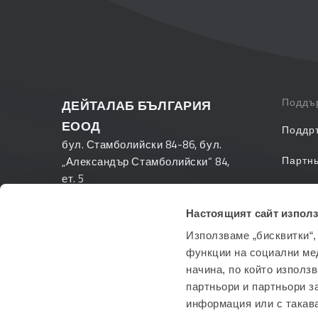
Поддъ
ДЕЙТАЛАБ БЪЛГАРИЯ
ЕООД
Поддр
бул. Стамболийски 84-86, бул.
Партн
„Александър Стамболийски“ 84,
ет. 5
Често 
1303 София
Настоящият сайт използ
PANTH
+359 2 423 88 33
Използваме „бисквитки“,
info@datalab.bg
функции на социални ме
начина, по който използ
партньори и партньори з
информация или с такава