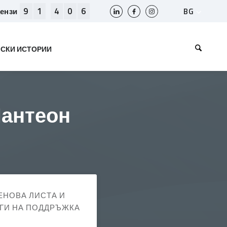
9
1
4
0
6
BG
цензи
SLO
HR
СКИ ИСТОРИИ
EN
BIH
МК
RS
Пантеон
AL
ME
KS
ЕНОВА ЛИСТА И
ГИ НА ПОДДРЪЖКА