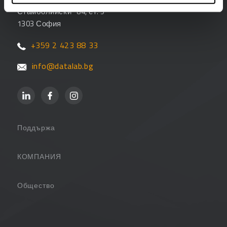
Стамболийски“ 84, ет. 5
1303 София
+359 2 423 88 33
info@datalab.bg
Поддържа
Поддръжка
КОМПАНИЯ
Партньори
За компанията
Общество
Често задавани въпроси
Контакт
Потребителски страници
PANTHEON Обучения
Блог