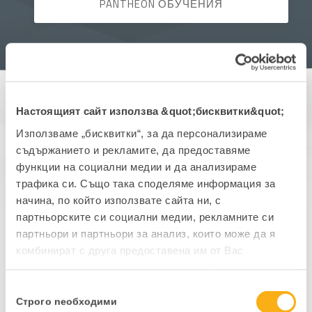
PANTHEON ОБУЧЕНИЯ
Настоящият сайт използва &quot;бисквитки&quot;
ВСИЧКИ РЪКОВОДСТВА
Използваме „бисквитки“, за да персонализираме
съдържанието и рекламите, да предоставяме
EБИЗНЕС
ПРАВО
УСЛУГИ
функции на социални медии и да анализираме
ВЕТЕРИНАРНА МЕДИЦИНА
трафика си. Също така споделяме информация за
ТЪРГОВИЯ
СЧЕТОВОДСТВО
начина, по който използвате сайта ни, с
ПРОИЗВОДСТВО
партньорските си социални медии, рекламните си
партньори и партньори за анализ, които може да я
комбинират с друга предоставена им от Вас
информация или с такава, която са събрали от
Продажби и
ползването от Ваша страна на услугите им.
Избор
управление на
Строго nеобходими
на