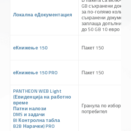
В пакета са включени
GB съхранени докуме
за по-голямо количес
Локална еДокументация
съхранени документи
заплаща допълнителн
до 50 GB 10 евро .
еКнижење 150
Пакет 150
еКнижење 150 PRO
Пакет 150
PANTHEON WEB Light
(Евиденција на работно
време
Гранула по избор – 1
Патни налози
потребител
DMS и задачи
BI Контролна табла
B2B Нарачки) PRO