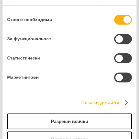
информация или с такава, която са събрали от
ползването от Ваша страна на услугите им.
Избор
Строго nеобходими
на
съгласие
НАЧАЛЕН ПАКЕТ за
За функционалност
еРабота = 5 евро. +
ДДС (месечно)
Статистически
За потребители на PANTHEON,
които имат лицензи LX, LT, LT03 и
уеб приложението PANTHEON WEB.
Маркетингови
ПОРЪЧКА
Покажи детайли
Разреши всички
Абонирайте се за