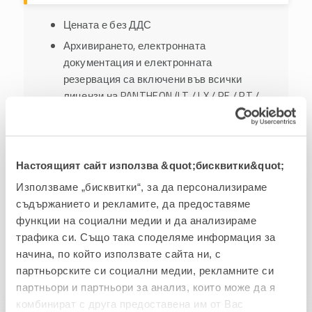
Цената е без ДДС
Архивирането, електронната
документация и електронната
резервация са включени във всички
лицензи на PANTHEON (LT / LX / RE / RT /
SE / ME / MF)
Комбинации от пакети в рамките на
eWorking не са възможни
Настоящият сайт използва &quot;бисквитки&quot;
Само цената на избрания пакет се
изчислява месечно, с изключение на
Използваме „бисквитки“, за да персонализираме
услугата eDocumentation, където се
съдържанието и рекламите, да предоставяме
заплаща абонамент от 10 евро на месец.
функции на социални медии и да анализираме
трафика си. Също така споделяме информация за
начина, по който използвате сайта ни, с
партньорските си социални медии, рекламните си
СТАРТ Пакет
партньори и партньори за анализ, които може да я
комбинират с друга предоставена им от Вас