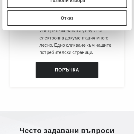
Позволи избора
избрани услуги за
електронна
Отказ
документация
Изберете желаната услуга за
електронна документация много
лесно. Едно кликване към нашите
потребителски страници.
ПОРЪЧКА
Често задавани въпроси