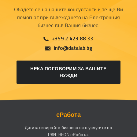
Обадете се на нашите консултанти и те ще Ви
помогнат при въвеждането на Електронния
бизнес във Вашия бизнес.
+359 2 423 88 33
info@datalab.bg
НЕКА ПОГОВОРИМ ЗА ВАШИТЕ
НУЖДИ
еРабота
Дигитализирайте бизнеса си с услугите на
PANTHEON еРабота.