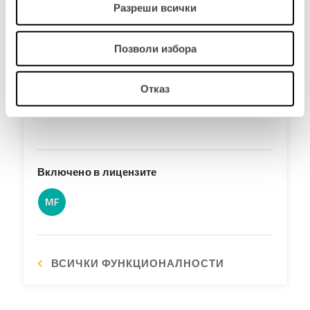
анализи на работни поръчки
програмата са налични
Разреши всички
и свързани документи. Анализите включват анализи на
статуса на работните поръчки, статуса на разписките и
фактурите, текущата работа и разпечатки на свързани
Позволи избора
документи. Всички анализи могат да се извършват с
помощта на различни комбинации от критерии.
Отказ
Включено в лицензите
ВСИЧКИ ФУНКЦИОНАЛНОСТИ