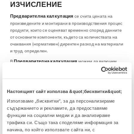
ИЗЧИСЛЕНИЕ
Предварителна калкулация
се счита цената на
произведените и монтирани в производствения процес
продукти, които се оценяват временно според данните
от основните компоненти, където са количествата на
очаквания (нормативен) директен разход на материали
и труд. определен.
Предварителна калкулация
В
можем да включим
само определени видове материални активи, като по
формираме частични калкулации на
този начин
продукти,
съдържащи само определени видове
материали или работа. Цените на материалите и труда
Настоящият сайт използва &quot;бисквитки&quot;
могат да се определят с различни критерии директно
Използваме „бисквитки“, за да персонализираме
при изпълнението на предварителната калкулация,
съдържанието и рекламите, да предоставяме
обобщавайки настройките, произтичащи от
функции на социални медии и да анализираме
дефинирането на бизнес събития за производство, а
трафика си. Също така споделяме информация за
също така позволяват симулации на различни цени.
начина, по който използвате сайта ни, с
Отделни изчисления на идентичността показват