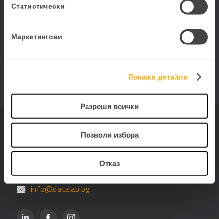
Статистически
еРабота
Дигитализирайте бизнеса си с услугите на
Маркетингови
PANTHEON еРабота.
ЕРАБОТА
Покажи детайли
Разреши всички
ДЕЙТАЛАБ БЪЛГАРИЯ ЕООД
бул. Стамболийски 84-86, бул. „Александър
Стамболийски“ 84, ет. 5
Позволи избора
1303 София
Отказ
+359 2 423 88 33
info@datalab.bg