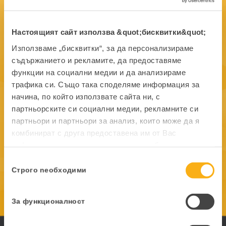
Настоящият сайт използва &quot;бисквитки&quot;
Използваме „бисквитки“, за да персонализираме
съдържанието и рекламите, да предоставяме
t. +359 2 960 97 03
функции на социални медии и да анализираме
трафика си. Също така споделяме информация за
office@kontrax.bg
начина, по който използвате сайта ни, с
партньорските си социални медии, рекламните си
партньори и партньори за анализ, които може да я
Местоположение:
1113 София, ул.
комбинират с друга предоставена им от Вас
"Тинтява" 13
информация или с такава, която са събрали от
ползването от Ваша страна на услугите им.
Избор
Строго nеобходими
на
съгласие
За функционалност