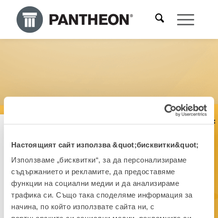
Специализиран за:
Finance
Accounting
Сертифициран експерт
Настоящият сайт използва &quot;бисквитки&quot;
and
Ivana Vrtarić
Използваме „бисквитки“, за да персонализираме
съдържанието и рекламите, да предоставяме
ALIQUANTUM IDEA D.O.O.
функции на социални медии и да анализираме
Хърватия
трафика си. Също така споделяме информация за
начина, по който използвате сайта ни, с
ivana@aliquantumidea.hr