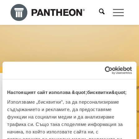
Специализиран за:
Accounting
PANTHEO
Сертифициран експерт
Настоящият сайт използва &quot;бисквитки&quot;
and Finance
Sales
Pepo Piškor
Използваме „бисквитки“, за да персонализираме
HR
Payroll
съдържанието и рекламите, да предоставяме
Management
Managem
ALIQUANTUM IDEA D.O.O.
функции на социални медии и да анализираме
Хърватия
трафика си. Също така споделяме информация за
начина, по който използвате сайта ни, с
pepo@aliquantumidea.hr