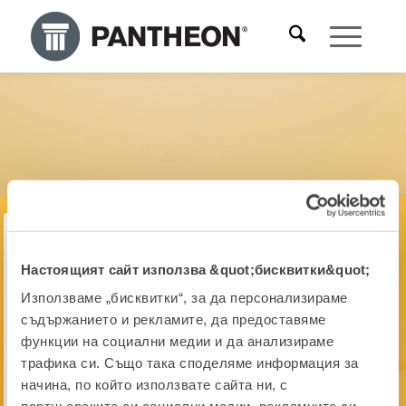
Специализиран за:
Support
PANTHEON
Сертифициран експерт
Настоящият сайт използва &quot;бисквитки&quot;
Peter Čoklc
Използваме „бисквитки“, за да персонализираме
съдържанието и рекламите, да предоставяме
DATALAB SI
функции на социални медии и да анализираме
Словения
трафика си. Също така споделяме информация за
начина, по който използвате сайта ни, с
peter.coklc@datalab.si