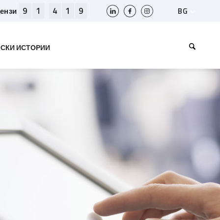
9
1
4
1
9
BG
цензи
SLO
HR
СКИ ИСТОРИИ
EN
BIH
МК
RS
AL
ME
KS