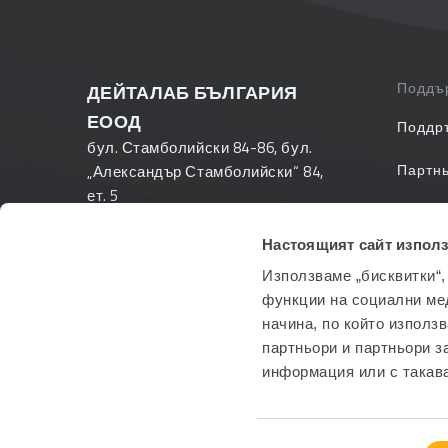
Поддъ
ДЕЙТАЛАБ БЪЛГАРИЯ
ЕООД
Поддр
бул. Стамболийски 84-86, бул.
Партн
„Александър Стамболийски“ 84,
ет. 5
Често 
1303 София
Настоящият сайт използ
PANTH
+359 2 423 88 33
Използваме „бисквитки“,
info@datalab.bg
функции на социални ме
начина, по който използ
партньори и партньори з
информация или с такава
Избор