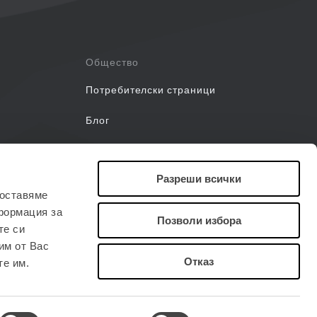
Общество
Потребителски страници
Блог
Уебинари
Разреши всички
Ръководства
доставяме
формация за
Позволи избора
те си
им от Вас
Отказ
те им.