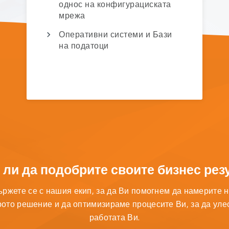
однос на конфигурациската
мрежа
Оперативни системи и Бази
на податоци
 ли да подобрите своите бизнес рез
ржете се с нашия екип, за да Ви помогнем да намерите 
ото решение и да оптимизираме процесите Ви, за да ул
работата Ви.