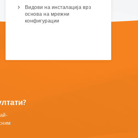
Видови на инсталација врз
основа на мрежни
конфигурации
ултати?
най-
есним