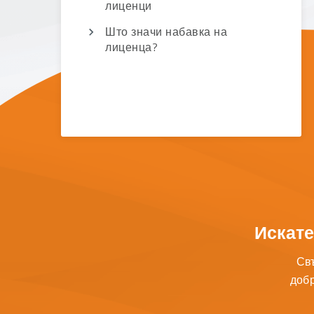
лиценци
Што значи набавка на
лиценца?
Искате
Свъ
добр