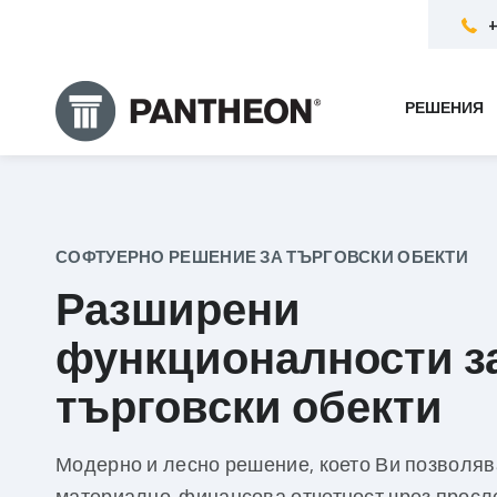
+
РЕШЕНИЯ
СОФТУЕРНО РЕШЕНИЕ ЗА ТЪРГОВСКИ ОБЕКТИ
Разширени
функционалности з
търговски обекти
Модерно и лесно решение, което Ви позволяв
материално-финансова отчетност чрез просл