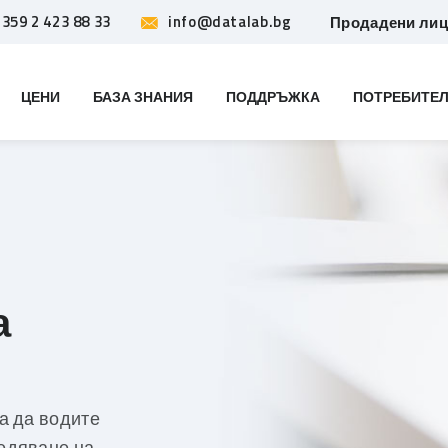
359 2 423 88 33
info@datalab.bg
Продадени ли
ЦЕНИ
БАЗА ЗНАНИЯ
ПОДДРЪЖКА
ПОТРЕБИТЕЛ
а
а да водите
едяване на