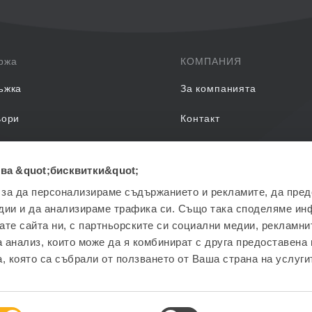
ржа
КОМПАНИЯ
ъжка
За компанията
ьори
Контакт
задавани въпроси
ва &quot;бисквитки&quot;
EON Обучения
 за да персонализираме съдържанието и рекламите, да пре
дии и да анализираме трафика си. Също така споделяме ин
вате сайта ни, с партньорските си социални медии, рекламни
а анализ, които може да я комбинират с друга предоставена 
, която са събрали от ползването от Ваша страна на услуги