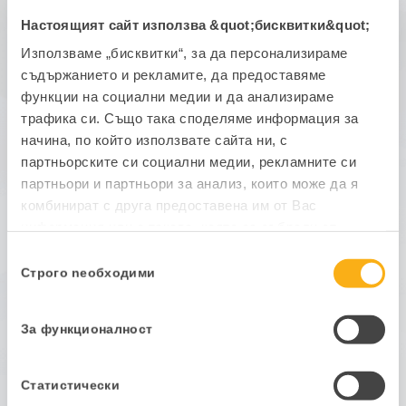
Настоящият сайт използва &quot;бисквитки&quot;
Използваме „бисквитки“, за да персонализираме
Лицензи
съдържанието и рекламите, да предоставяме
Какво представляват лицензите за
функции на социални медии и да анализираме
конектори и кога са ни необходими?
трафика си. Също така споделяме информация за
начина, по който използвате сайта ни, с
Што значи набавка на лиценца?
партньорските си социални медии, рекламните си
Додавање и надградба на лиценци
партньори и партньори за анализ, които може да я
комбинират с друга предоставена им от Вас
Поврзување на PANTHEON со специфични
информация или с такава, която са събрали от
/ дополнителни решенија
ползването от Ваша страна на услугите им.
Избор
Строго nеобходими
на
съгласие
За функционалност
Инфраструктура
Потребна опрема
Статистически