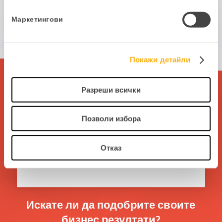
Оперативни системи и Бази на податоци
Маркетингови
Видови на инсталација во однос на
конфигурациската мрежа
Покажи детайли
Разреши всички
Начални стъпки
Потребна опрема
Позволи избора
Интернет конекција
Отказ
Како да добијам лиценца?
Искате ли да подобрите своите
бизнес резултати?